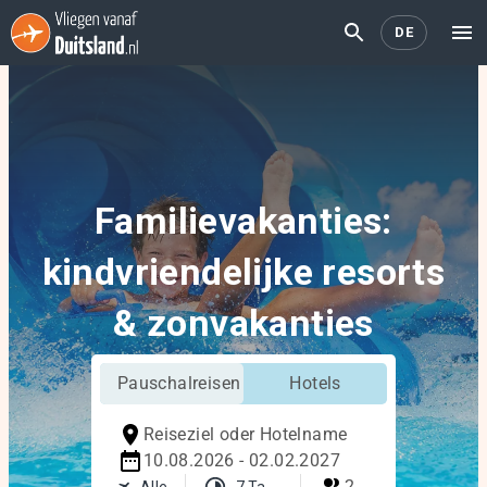
DE
Familievakanties:
kindvriendelijke resorts
& zonvakanties
Pauschalreisen
Hotels
Reiseziel oder Hotelname
10.08.2026 - 02.02.2027
2
Alle
7 Tage