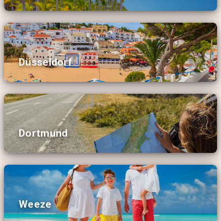
Düsseldorf
Dortmund
Weeze